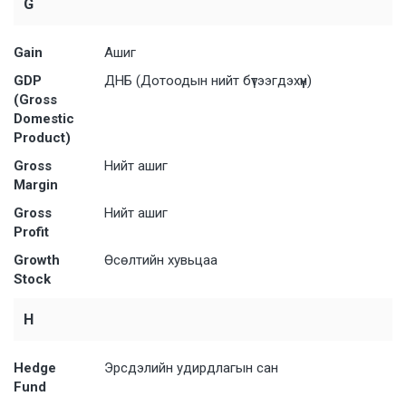
G
Gain
Ашиг
GDP
ДНБ (Дотоодын нийт бүтээгдэхүүн)
(Gross
Domestic
Product)
Gross
Нийт ашиг
Margin
Gross
Нийт ашиг
Profit
Growth
Өсөлтийн хувьцаа
Stock
H
Hedge
Эрсдэлийн удирдлагын сан
Fund