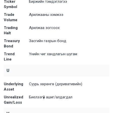
Ticker
Биржийн тэмдэглэгээ
Symbol
Trade
Арилжааны хэмжээ
Volume
Trading
Арилжаа зогсоох
Halt
Treasury
Засгийн газрын бонд
Bond
Trend
Үнийн чиг хандлагын шугам
Line
U
Underlying
Суурь хөрөнгө (деривативийн)
Asset
Unrealized
Биелээгүй ашиг/алдагдал
Gain/Loss