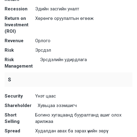
Recession
Эдийн засгийн уналт
Return on
Хөрөнгө оруулалтын өгөөж
Investment
(ROI)
Revenue
Орлого
Risk
Эрсдэл
Risk
Эрсдэлийн удирдлага
Management
S
Security
Үнэт цаас
Shareholder
Хувьцаа эзэмшигч
Short
Богино хугацаанд бууралтанд ашиг олох
Selling
арилжаа
Spread
Худалдан авах ба зарах үнийн зөрүү