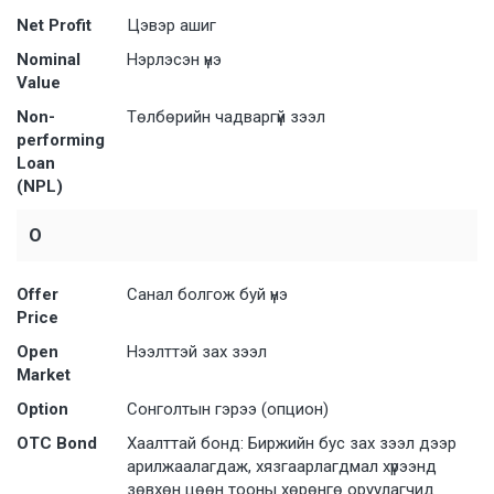
Net Profit
Цэвэр ашиг
Nominal
Нэрлэсэн үнэ
Value
Non-
Төлбөрийн чадваргүй зээл
performing
Loan
(NPL)
O
Offer
Санал болгож буй үнэ
Price
Open
Нээлттэй зах зээл
Market
Option
Сонголтын гэрээ (опцион)
OTC Bond
Хаалттай бонд: Биржийн бус зах зээл дээр
арилжаалагдаж, хязгаарлагдмал хүрээнд
зөвхөн цөөн тооны хөрөнгө оруулагчид