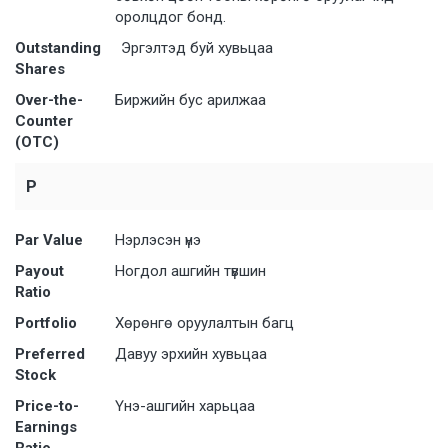
оролцдог бонд.
Outstanding
Эргэлтэд буй хувьцаа
Shares
Over-the-
Биржийн бус арилжаа
Counter
(OTC)
P
Par Value
Нэрлэсэн үнэ
Payout
Ногдол ашгийн түвшин
Ratio
Portfolio
Хөрөнгө оруулалтын багц
Preferred
Давуу эрхийн хувьцаа
Stock
Price-to-
Үнэ-ашгийн харьцаа
Earnings
Ratio