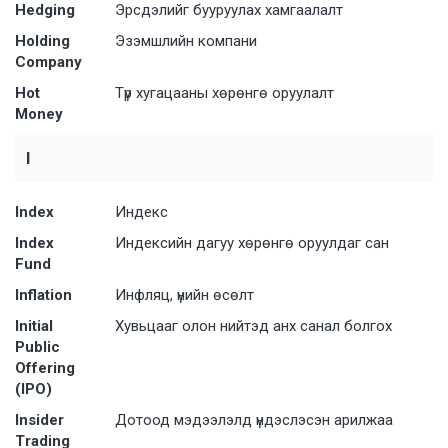
Hedging
Эрсдэлийг бууруулах хамгаалалт
Holding
Эзэмшлийн компани
Company
Hot
Түр хугацааны хөрөнгө оруулалт
Money
I
Index
Индекс
Index
Индексийн дагуу хөрөнгө оруулдаг сан
Fund
Inflation
Инфляц, үнийн өсөлт
Initial
Хувьцааг олон нийтэд анх санал болгох
Public
Offering
(IPO)
Insider
Дотоод мэдээлэлд үндэслэсэн арилжаа
Trading