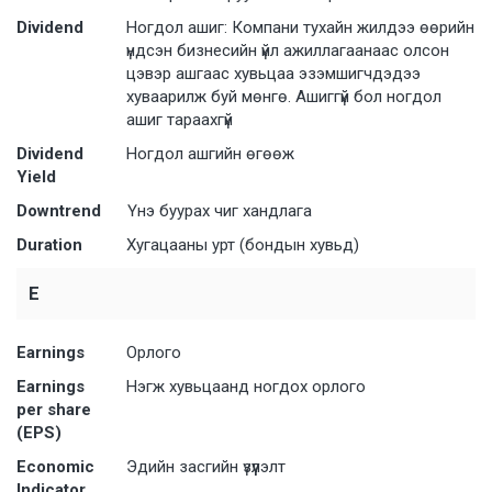
Dividend
Ногдол ашиг: Компани тухайн жилдээ өөрийн
үндсэн бизнесийн үйл ажиллагаанаас олсон
цэвэр ашгаас хувьцаа эзэмшигчдэдээ
хуваарилж буй мөнгө. Ашиггүй бол ногдол
ашиг тараахгүй
Dividend
Ногдол ашгийн өгөөж
Yield
Downtrend
Үнэ буурах чиг хандлага
Duration
Хугацааны урт (бондын хувьд)
E
Earnings
Орлого
Earnings
Нэгж хувьцаанд ногдох орлого
per share
(EPS)
Economic
Эдийн засгийн үзүүлэлт
Indicator