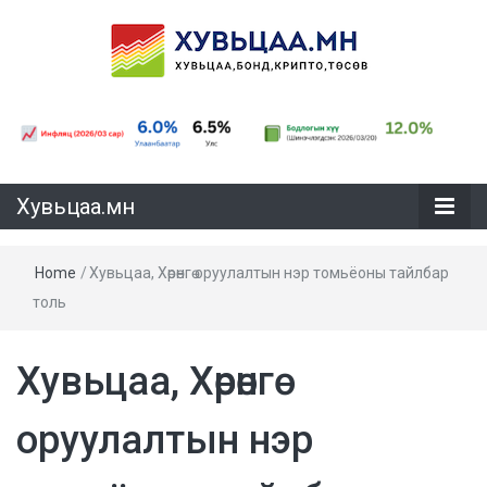
Хувьцаа.мн
Хувьцаа.мн
Home
/
Хувьцаа, Хѳрѳнгѳ оруулалтын нэр томьёоны тайлбар
толь
Хувьцаа, Хѳрѳнгѳ
оруулалтын нэр