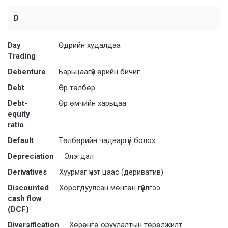
D
Day
Өдрийн худалдаа
Trading
Debenture
Барьцаагүй өрийн бичиг
Debt
Өр төлбөр
Debt-
Ѳр ѳмчийн харьцаа
equity
ratio
Default
Төлбөрийн чадваргүй болох
Depreciation
Элэгдэл
Derivatives
Хуурмаг үнэт цаас (дериватив)
Discounted
Хорогдуулсан мѳнгѳн гүйлгээ
cash flow
(DCF)
Diversification
Хөрөнгө оруулалтын төрөлжилт