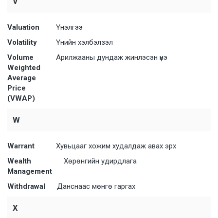
V
Valuation
Үнэлгээ
Volatility
Үнийн хэлбэлзэл
Volume
Арилжааны дундаж жинлэсэн үнэ
Weighted
Average
Price
(VWAP)
W
Warrant
Хувьцааг хожим худалдаж авах эрх
Wealth
Хөрөнгийн удирдлага
Management
Withdrawal
Данснаас мөнгө гаргах
X