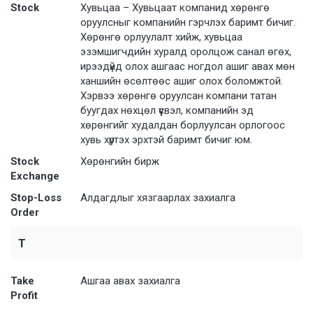
Stock
Хувьцаа – Хувьцаат компанид хөрөнгө
оруулсныг компанийн гэрчлэх баримт бичиг.
Хөрөнгө орлуулалт хийж, хувьцаа
эзэмшигчдийн хуралд оролцож санал өгөх,
ирээдүйд олох ашгаас ногдол ашиг авах мөн
ханшийн өсөлтөөс ашиг олох боломжтой.
Хэрвээ хөрөнгө оруулсан компани татан
буугдах нөхцөл үүсвэл, компанийн эд
хөрөнгийг худалдан борлуулсан орлогоос
хувь хүртэх эрхтэй баримт бичиг юм.
Stock
Хөрөнгийн бирж
Exchange
Stop-Loss
Алдагдлыг хязгаарлах захиалга
Order
T
Take
Ашгаа авах захиалга
Profit