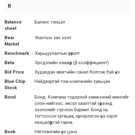
B
Balance
Баланс тэнцэл
sheet
Bear
Уналтын зах зээл
Market
Benchmark
Харьцуулалтын үзүүлэлт
Beta
Эрсдэлийн хэмжүүр (β коэффициент)
Bid Price
Худалдан авагчийн санал болгож буй үнэ
Blue Chip
Найдвартай том компанийн хувьцаа
Stock
Bond
Бонд: Компани тодорхой хэмжээний мөнгийг
олон нийтээс, эвсэл хаалттай хүрээнд
зээлснийг гэрчлэх баримт. Бонд нь
тогтоосон хугацаа, хүү, нэрлэсэн үнэ зэрэг
нөхцөлүүдтэй гарна.
Book
Нягтлангийн үнэ цэнэ