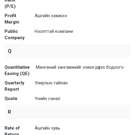
(P/E)
Profit
Ашгийн хэмжээ
Margin
Public
Нээлттэй компани
Company
Q
Quantitative
Мөнгөний хангамжийг нэмэгдүүлэх бодлого
Easing (QE)
Quarterly
Улирлын тайлан
Report
Quote
Үнийн санал
R
Rate of
Ашгийн хувь
Return