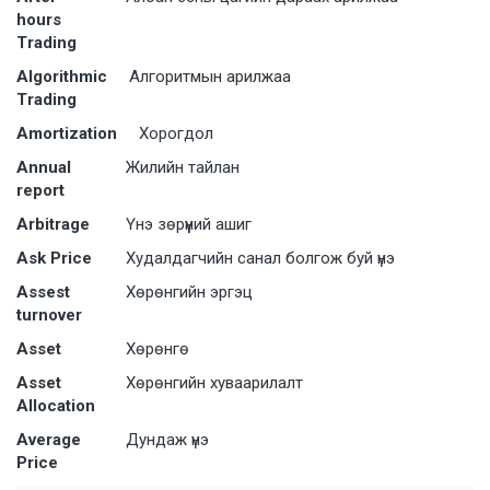
hours
Trading
Algorithmic
Алгоритмын арилжаа
Trading
Amortization
Хорогдол
Annual
Жилийн тайлан
report
Arbitrage
Үнэ зөрүүний ашиг
Ask Price
Худалдагчийн санал болгож буй үнэ
Assest
Хѳрѳнгийн эргэц
turnover
Asset
Хөрөнгө
Asset
Хөрөнгийн хуваарилалт
Allocation
Average
Дундаж үнэ
Price