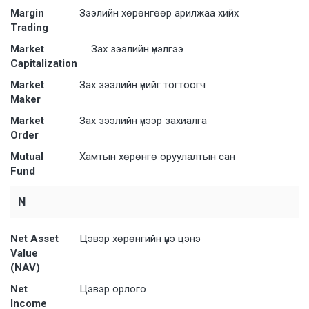
Margin
Зээлийн хөрөнгөөр арилжаа хийх
Trading
Market
Зах зээлийн үнэлгээ
Capitalization
Market
Зах зээлийн үнийг тогтоогч
Maker
Market
Зах зээлийн үнээр захиалга
Order
Mutual
Хамтын хөрөнгө оруулалтын сан
Fund
N
Net Asset
Цэвэр хөрөнгийн үнэ цэнэ
Value
(NAV)
Net
Цэвэр орлого
Income