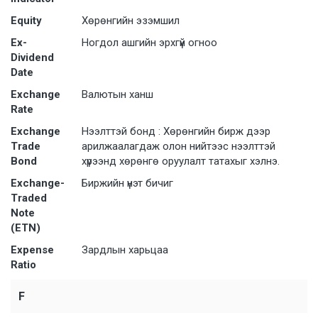
Equity
Хөрөнгийн эзэмшил
Ex-
Ногдол ашгийн эрхгүй огноо
Dividend
Date
Exchange
Валютын ханш
Rate
Exchange
Нээлттэй бонд : Хөрөнгийн бирж дээр
Trade
арилжаалагдаж олон нийтээс нээлттэй
Bond
хүрээнд хөрөнгө оруулалт татахыг хэлнэ.
Exchange-
Биржийн үнэт бичиг
Traded
Note
(ETN)
Expense
Зардлын харьцаа
Ratio
F