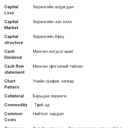
Capital
Хөрөнгийн алдагдал
Loss
Capital
Хөрөнгийн зах зээл
Market
Capital
Хѳрѳнгийн бүтэц
structure
Cash
Мөнгөн ногдол ашиг
Dividend
Cash flow
Мѳнгѳн гүйлгээний тайлан
statement
Chart
Үнийн график загвар
Pattern
Collateral
Барьцаа хөрөнгө
Commodity
Түүхий эд
Common
Нийтлэг зардал
Costs