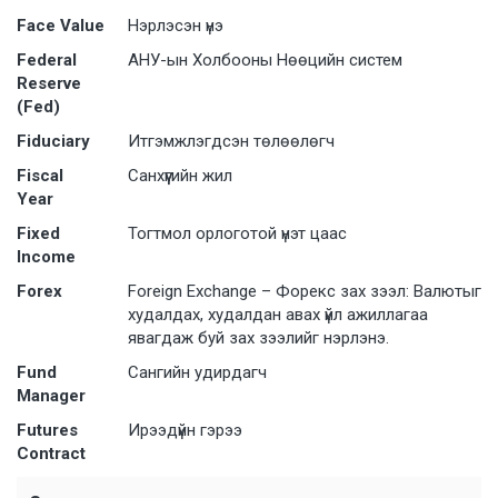
Face Value
Нэрлэсэн үнэ
Federal
АНУ-ын Холбооны Нөөцийн систем
Reserve
(Fed)
Fiduciary
Итгэмжлэгдсэн төлөөлөгч
Fiscal
Санхүүгийн жил
Year
Fixed
Тогтмол орлоготой үнэт цаас
Income
Forex
Foreign Exchange – Форекс зах зээл: Валютыг
худалдах, худалдан авах үйл ажиллагаа
явагдаж буй зах зээлийг нэрлэнэ.
Fund
Сангийн удирдагч
Manager
Futures
Ирээдүйн гэрээ
Contract