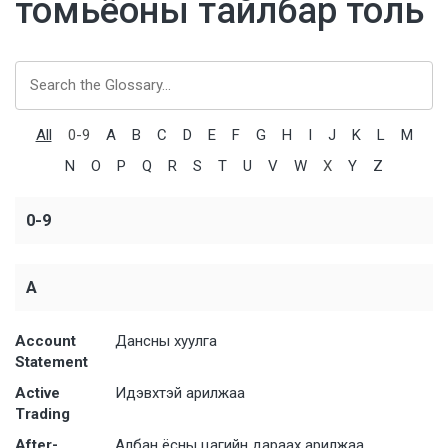
томьёоны тайлбар толь
All
0-9
A
B
C
D
E
F
G
H
I
J
K
L
M
N
O
P
Q
R
S
T
U
V
W
X
Y
Z
0-9
A
Account
Дансны хуулга
Statement
Active
Идэвхтэй арилжаа
Trading
After-
Албан ёсны цагийн дараах арилжаа