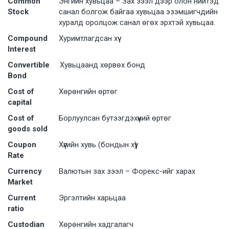
Common
Энгийн хувьцаа – Зах зээл дээр олон нийтэд
Stock
санал болгож байгаа хувьцаа эзэмшигчдийн
хуралд оролцож санал өгөх эрхтэй хувьцаа.
Compound
Хуримтлагдсан хүү
Interest
Convertible
Хувьцаанд хөрвөх бонд
Bond
Cost of
Хѳрѳнгийн ѳртѳг
capital
Cost of
Борлуулсан бутээгдэхүүний ѳртѳг
goods sold
Coupon
Хүүгийн хувь (бондын хүү)
Rate
Currency
Валютын зах зээл – Форекс-ийг хараx
Market
Current
Эргэлтийн харьцаа
ratio
Custodian
Хөрөнгийн хадгалагч