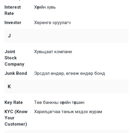
Interest
Хүүгийн хувь
Rate
Investor
Хөрөнгө оруулагч
J
Joint
Хувьцаат компани
Stock
Company
Junk Bond
Эрсдэл өндөр, өгөөж өндөр бонд
K
Key Rate
Төв банкны хүүгийн түвшин
KYC (Know
Харилцагчаа таньж мэдэх журам
Your
Customer)