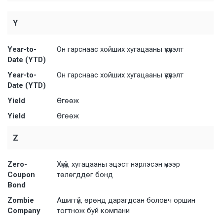
Y
Year-to-
Он гарснаас хойших хугацааны үзүүлэлт
Date (YTD)
Year-to-
Он гарснаас хойших хугацааны үзүүлэлт
Date (YTD)
Yield
Өгөөж
Yield
Өгөөж
Z
Zero-
Хүүгүй, хугацааны эцэст нэрлэсэн үнээр
Coupon
төлөгддөг бонд
Bond
Zombie
Ашиггүй, өрөнд дарагдсан боловч оршин
Company
тогтнож буй компани