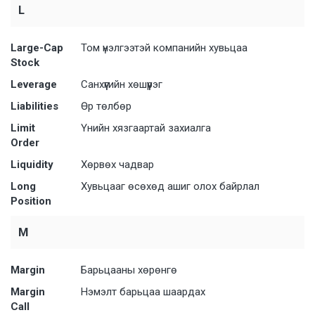
L
Large-Cap
Том үнэлгээтэй компанийн хувьцаа
Stock
Leverage
Санхүүгийн хөшүүрэг
Liabilities
Өр төлбөр
Limit
Үнийн хязгаартай захиалга
Order
Liquidity
Хөрвөх чадвар
Long
Хувьцааг өсөхөд ашиг олох байрлал
Position
M
Margin
Барьцааны хөрөнгө
Margin
Нэмэлт барьцаа шаардах
Call