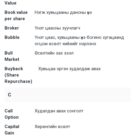
Value
Book value
Нэгж хувьцааны дансны үнэ
per share
Broker
Үнэт цаасны зуучлагч
Bubble
Үнэт цаас, хувьцааны үнэ богино хугацаанд
огцом өсөлт хийхийг нэрлэнэ
Bull
Өсөлтийн зах зээл
Market
Buyback
Хувьцаа эргэн худалдаж авах
(Share
Repurchase)
C
Call
Худалдан авах сонголт
Option
Capital
Хөрөнгийн өсөлт
Gain