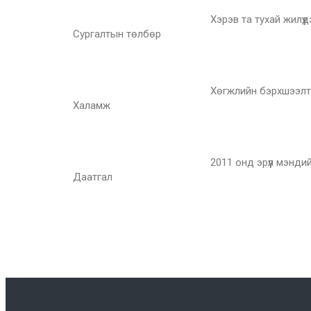
Хэрэв та тухай жилүү
Сургалтын төлбөр
Хөгжлийн бэрхшээлтэй
Халамж
2011 онд эрүүл мэнди
Даатгал