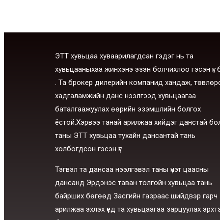
ЭТТ хувьцаа хуваарилагдсан гэдэг нь та
хувьцааныхаа жинхэнэ эзэн болчихлоо гэсэн үг 
. Та брокер дилерийн компанид хандаж, төвлөр
хадгаламжийн данс нээлгээд хувьцаагаа
баталгаажуулах өөрийн эзэмшлийн болгох
ёстой.Хэрвээ танай арилжаа хийдэг данстай бо
таны ЭТТ хувьцаа тухайн дансантай тань
холбогдсон гэсэн үг.
Тэгвэл та дансаа нээлгэвэл таны үнэт цаасны
дансанд Эрдэнэс таван толгойн хувьцаа тань
байрших бөгөөд Засгийн газраас шийдвэр гарч
арилжаа эхлэх үед та хувьцаагаа зарцуулах эрхт