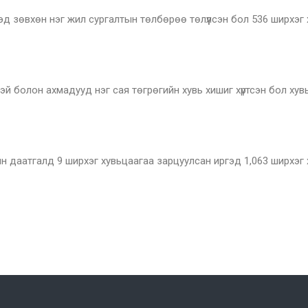
дэд зөвхөн нэг жил сургалтын төлбөрөө төлүүлсэн бол 536 ширхэг
 болон ахмадууд нэг сая төгрөгийн хувь хишиг хүртсэн бол хувь
йн даатгалд 9 ширхэг хувьцаагаа зарцуулсан иргэд 1,063 ширхэг 