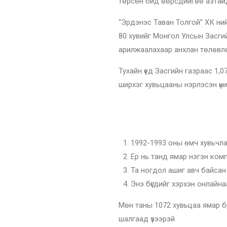
төрсөн бид өөрсдийгөө азтайд
“Эрдэнэс Таван Толгой” ХК ни
80 хувийг Монгол Улсын Засгий
арилжаалахаар анхлан төлөвл
Тухайн үед Засгийн газраас 1,0
ширхэг хувьцааны нэрлэсэн үни
1992-1993 оны ѳмч хувьчла
Ер нь танд ямар нэгэн ком
Та ногдол ашиг авч байсан
Энэ бүгдийг хэрхэн онлайна
Мѳн таны 1072 хувьцаа ямар б
шалгаад үзээрэй