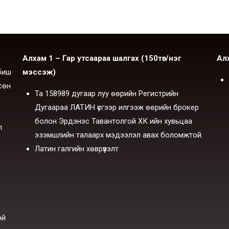
Алхам 1 – Гар утсаараа шалгах (150төг/нэг
Ал
биш
мэссэж)
сөн
Та 158989 дугаар луу өөрийн Регистрийн
Дугаараа ЛАТИН үсгээр илгээж өөрийн брокер
болон Эрдэнэс Тавантолгой ХК ийн хувьцаа
л
эзэмшлийн талаарх мэдээлэл авах боломжтой.
Латин галгийн хөврүүлэлт
эй