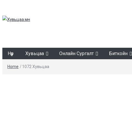
Хувьцаа.мн
Нүүр
Хувьцаа
Онлайн Сургалт
Биткойн
Home
/
1072 Хувьцаа