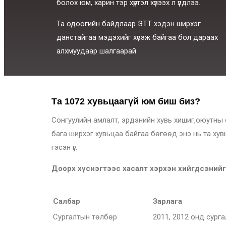
болох юм, харин тэр хүртэл хүлээх л үлдлээ.
Та
одooгийн
байдлаар
ЭТТ
хэдэн ширхэг
данстайгаа мэдэхийг хүсэж байгаа бол дараах
алхмуудаар шалгаарай
Та 1072 хувьцаагүй юм биш биз?
Сонгуулийн амлалт, эрдэнийн хувь хишиг,оюутны с
бага ширхэг хувьцаа байгаа бөгөөд энэ нь та ху
гэсэн үг.
Доорх хүснэгтээс хасалт хэрхэн хийгдсэнийг
Салбар
Зарлага
Сургалтын төлбөр
2011, 2012 онд сурга