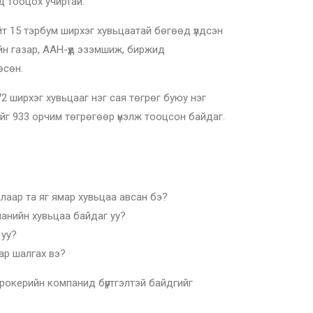
 тооцох учиртай.
йт 15 тэрбум ширхэг хувьцаатай бөгөөд үлдсэн
н газар, ААН-үүд эзэмшиж, биржид
өсөн.
72 ширхэг хувьцааг нэг сая төгрөг буюу нэг
йг 933 орчим төгрөгөөр үнэлж тооцсон байдаг.
лаар та яг ямар хувьцаа авсан бэ?
панийн хувьцаа байдаг уу?
 уу?
ар шалгах вэ?
рокерийн компанид бүртгэлтэй байдгийг