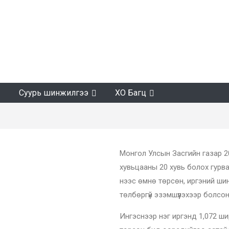
Суурь шинжилгээ
ХО Багц
Монгол Улсын Засгийн газар 2
хувьцааны 20 хувь болох гурв
нээс өмнө төрсөн, иргэний шинэ
төлбөргүй эзэмшүүлэхээр болсон
Ингэснээр нэг иргэнд 1,072 ш