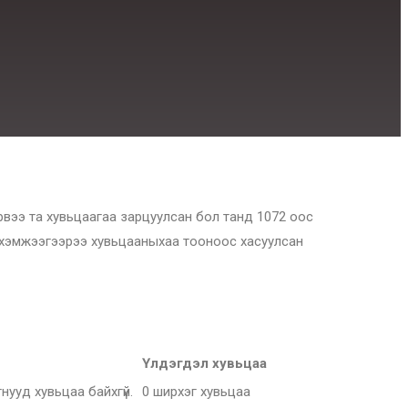
рвээ та хувьцаагаа зарцуулсан бол танд 1072 оос
р хэмжээгээрээ хувьцааныхаа тооноос хасуулсан
Үлдэгдэл хувьцаа
нууд хувьцаа байхгүй.
0 ширхэг хувьцаа