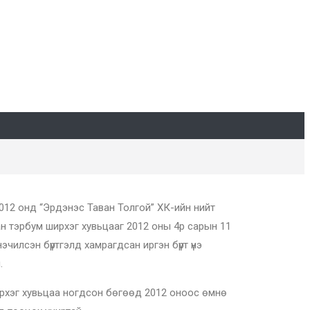
012 онд “Эрдэнэс Таван Толгой” ХК-ийн нийт
ан тэрбум ширхэг хувьцааг 2012 оны 4р сарын 11
чилсэн бүртгэлд хамрагдсан иргэн бүрт үнэ
.
ирхэг хувьцаа ногдсон бөгөөд 2012 оноос өмнө