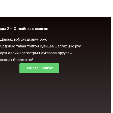
хам 2 – Онлайнаар шалгах
Дараах вэб хуудсаруу орж
Эрдэнэс таван толгой хувьцаа шалгах цэс руу
орж өөрийн регистрын дугаараа оруулаж
шалгах боломжтой.
Вэбээр шалгах