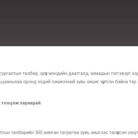
ургалтын төлбөр, эрүүл мэндийн даатгалд, ахмадын тэтгэвэрт хэ
вьцааныхаа оронд хэдий хэмжээний хувь хишиг хүртсэн байна тэ
 тооцож хараарай.
лтын төлбөрийн 500 мянган төгрөгөө хувь хишгээс төлүүлсэн оюут